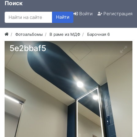
Поиск
Войти
Регистрация
Найти
Фотоальбомы
В раме из МДФ
Барочная 6
5e2bbaf5