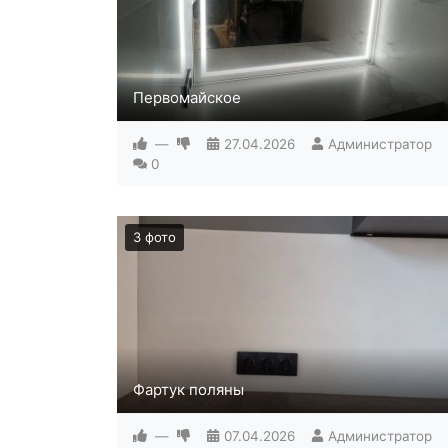
Первомайское
—
27.04.2026
Администратор
0
3 фото
Фартук поляны
—
07.04.2026
Администратор