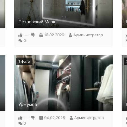
Петровский Марк
—
16.02.2026
Администратор
0
1 фото
Уржумов
—
04.02.2026
Администратор
0