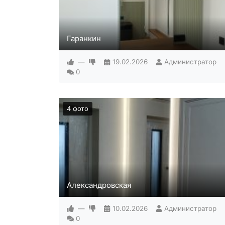
Гаранкин
—
19.02.2026
Администратор
0
4 фото
Александровская
—
10.02.2026
Администратор
0