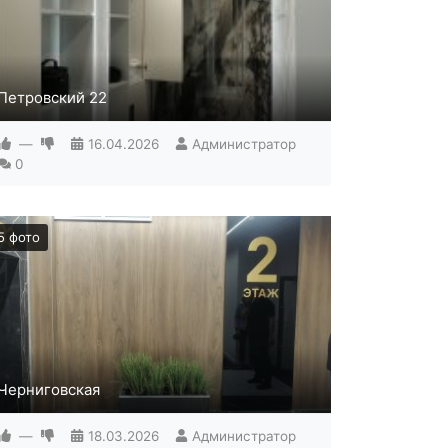
Петровский 22
—
16.04.2026
Администратор
0
5 фото
Черниговская
—
18.03.2026
Администратор