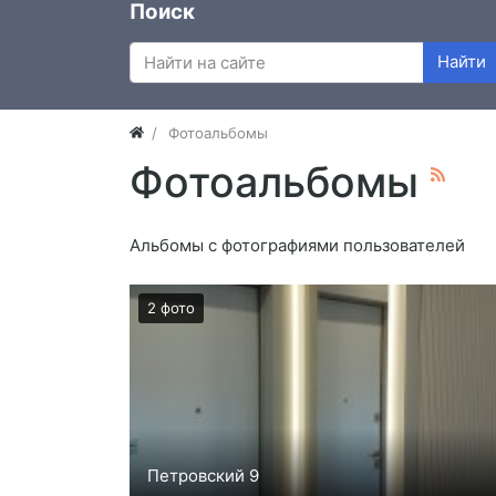
Поиск
Найти
Фотоальбомы
Фотоальбомы
Альбомы с фотографиями пользователей
2 фото
Петровский 9