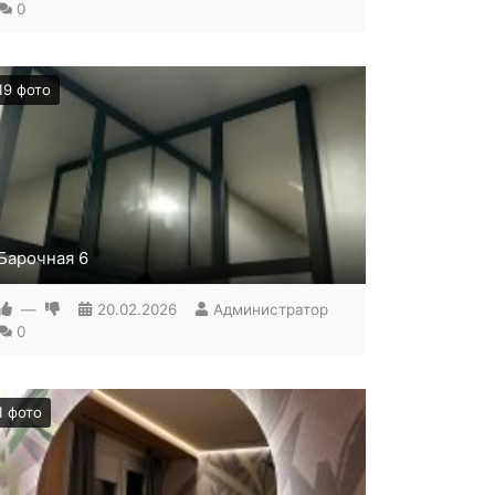
0
19 фото
Барочная 6
—
20.02.2026
Администратор
0
1 фото