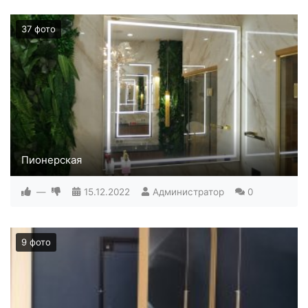
37 фото
Пионерская
—
15.12.2022
Администратор
0
9 фото