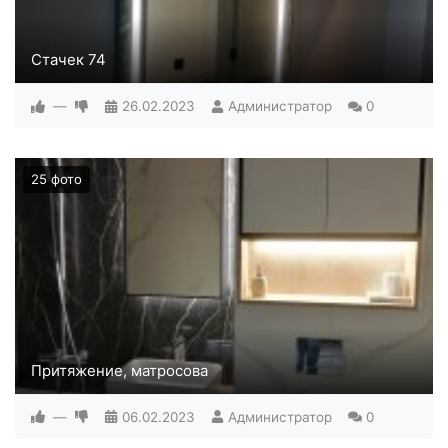
Стачек 74
—
26.02.2023
Администратор
0
25 фото
Притяжение, матросова
—
06.02.2023
Администратор
0