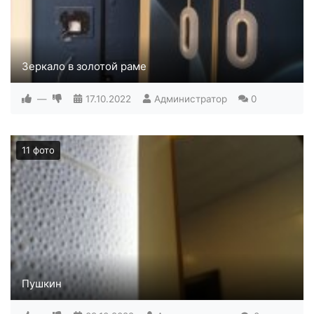
Зеркало в золотой раме
—
17.10.2022
Администратор
0
11 фото
Пушкин