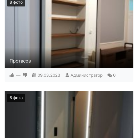
8 фото
Протасов
—
09.03.2023
Администратор
0
6 фото