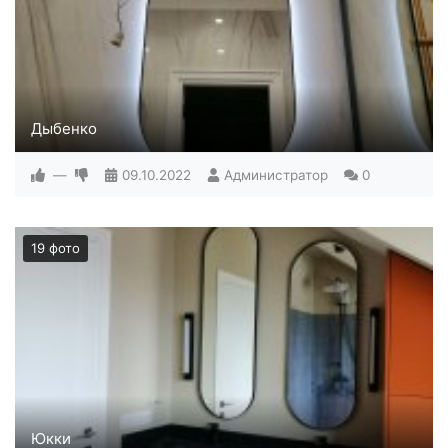
Дыбенко
—
09.10.2022
Администратор
0
19 фото
Юкки