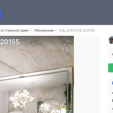
 в стальной раме
Пионерская
img_20221215_220155
220155