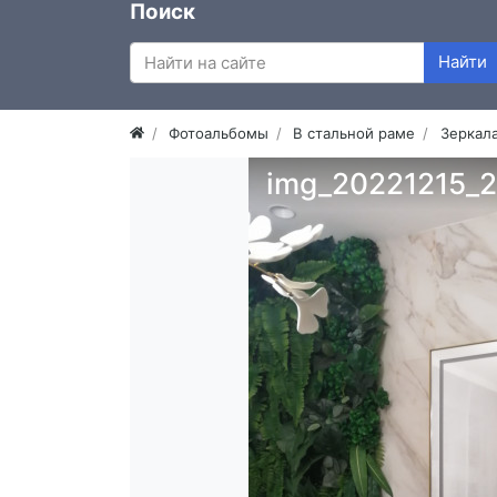
Поиск
Найти
Фотоальбомы
В стальной раме
Зеркала
img_20221215_